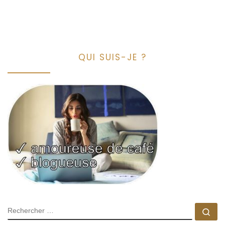
QUI SUIS-JE ?
SEARCH
Rec