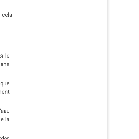
 cela
i le
dans
 que
ment
’eau
e la
der,