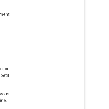
ement
on, au
petit
. Vous
ine.