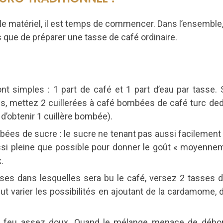
le matériel, il est temps de commencer.
Dans l’ensemble,
que de préparer une tasse de café ordinaire.
t simples : 1 part de café et 1 part d’eau par tasse. S
es, mettez 2 cuillerées à café bombées de café turc de
le d’obtenir 1 cuillère bombée).
bées de sucre : le sucre ne tenant pas aussi facilement
aussi pleine que possible pour donner le goût « moyenne
.
sses dans lesquelles sera bu le café, versez 2 tasses d
ut varier les possibilités en ajoutant de la cardamome, d
sur feu assez doux. Quand le mélange menace de débor