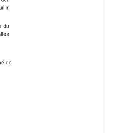
lir,
e du
lles
né de